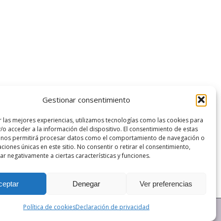
Gestionar consentimiento
n y la comunicación geográficas: la
r las mejores experiencias, utilizamos tecnologías como las cookies para
de reflexiones conectadas y
/o acceder a la información del dispositivo. El consentimiento de estas
 nos permitirá procesar datos como el comportamiento de navegación o
iglo XXI.
caciones únicas en este sitio. No consentir o retirar el consentimiento,
r negativamente a ciertas características y funciones.
ceptar
Denegar
Ver preferencias
Política de cookies
Declaración de privacidad