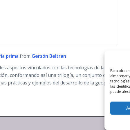
ria prima
from
Gersón Beltran
des aspectos vinculados con las tecnologías de la informació
Para ofrece
ación, conformando así una trilogía, un conjunto organizado 
almacenar y
tecnologías
nas prácticas y ejemplos del desarrollo de la geografía en el s
las identifi
puede afecta
A