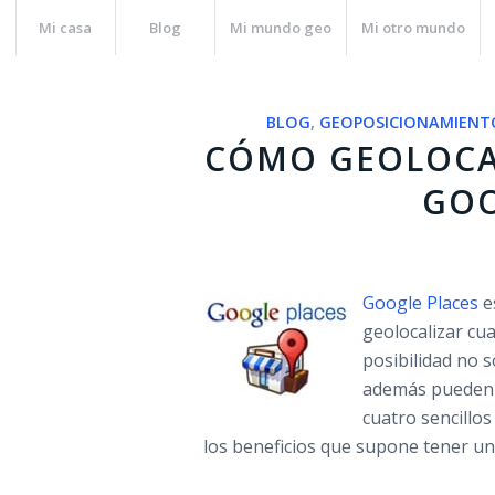
Mi casa
Blog
Mi mundo geo
Mi otro mundo
BLOG
,
GEOPOSICIONAMIENT
CÓMO GEOLOCA
GOO
Google Places
e
geolocalizar cua
posibilidad no 
además pueden g
cuatro sencillo
los beneficios que supone tener u