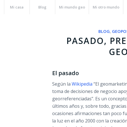
Mi casa
Blog
Mi mundo geo
Mi otro mundo
BLOG
,
GEOPO
PASADO, PRE
GE
El pasado
Según la
Wikipedia
“El geomarketin
toma de decisiones de negocio apo
georreferenciadas”. Es un concept
últimos años y, sobre todo, gracias
ocasiones afirmaciones tan poco f
la luz en el año 2000 con la creaci