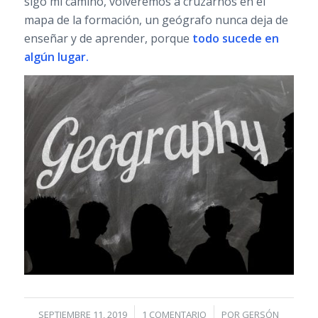
sigo mi camino, volveremos a cruzarnos en el
mapa de la formación, un geógrafo nunca deja de
enseñar y de aprender, porque
todo sucede en
algún lugar.
/
/
SEPTIEMBRE 11, 2019
1 COMENTARIO
POR
GERSÓN