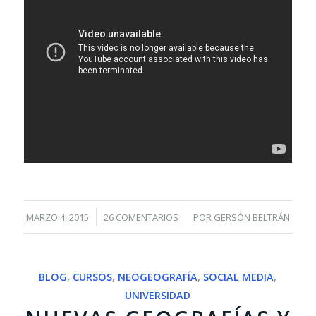
/
/
MARZO 4, 2015
26 COMENTARIOS
POR
GERSÓN BELTRÁN
BLOG
,
CURSOS
,
NEOGEOGRAFÍA
,
SOCIAL MEDIA
,
UNIVERSIDAD