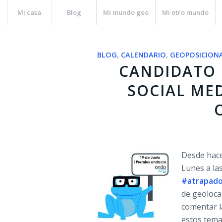
Mi casa
Blog
Mi mundo geo
Mi otro mundo
BLOG
,
CALENDARIO
,
GEOPOSICION
CANDIDATO 
SOCIAL ME
Desde hac
Lunes a la
#atrapado
de geolocal
comentar l
estos tema