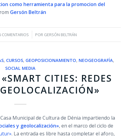
zacion como herramienta para la promocion del
from
Gersón Beltrán
/
6 COMENTARIOS
POR
GERSÓN BELTRÁN
AS
,
CURSOS
,
GEOPOSICIONAMIENTO
,
NEOGEOGRAFÍA
,
SOCIAL MEDIA
«SMART CITIES: REDES
 GEOLOCALIZACIÓN»
 Casa Municipal de Cultura de Dénia impartiendo la
ociales y geolocalización»
, en el marco del ciclo de
utur»
. La entrada es libre hasta completar el aforo,