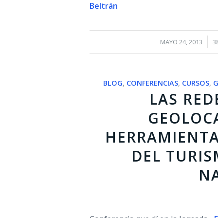
Beltrán
/
MAYO 24, 2013
3
BLOG
,
CONFERENCIAS
,
CURSOS
,
G
LAS RED
GEOLOC
HERRAMIENTA
DEL TURIS
N