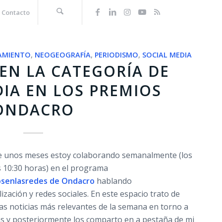
Contacto
AMIENTO
,
NEOGEOGRAFÍA
,
PERIODISMO
,
SOCIAL MEDIA
EN LA CATEGORÍA DE
DIA EN LOS PREMIOS
ONDACRO
e unos meses estoy colaborando semanalmente (los
s 10:30 horas) en el programa
senlasredes de
Ondacro
hablando
ización y redes sociales. En este espacio trato de
as noticias más relevantes de la semana en torno a
s y posteriormente los comparto en a pestaña de mi