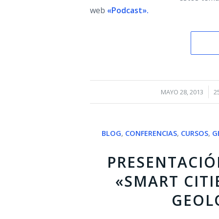
web
«Podcast»
.
/
MAYO 28, 2013
2
BLOG
,
CONFERENCIAS
,
CURSOS
,
G
PRESENTACIÓ
«SMART CITI
GEOL