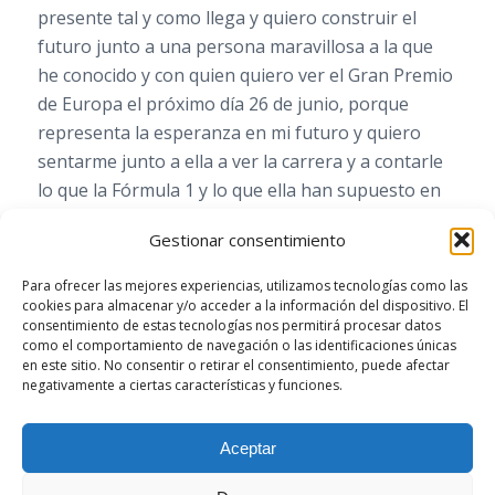
presente tal y como llega y quiero construir el
futuro junto a una persona maravillosa a la que
he conocido y con quien quiero ver el Gran Premio
de Europa el próximo día 26 de junio, porque
representa la esperanza en mi futuro y quiero
sentarme junto a ella a ver la carrera y a contarle
lo que la Fórmula 1 y lo que ella han supuesto en
mi vida casi sin quererlo, sigilosamente, como el
Gestionar consentimiento
sonido de los coches que se pierden en el
horizonte de sus pupilas.
Para ofrecer las mejores experiencias, utilizamos tecnologías como las
cookies para almacenar y/o acceder a la información del dispositivo. El
consentimiento de estas tecnologías nos permitirá procesar datos
como el comportamiento de navegación o las identificaciones únicas
en este sitio. No consentir o retirar el consentimiento, puede afectar
negativamente a ciertas características y funciones.
/
/
JUNIO 15, 2011
4 COMENTARIOS
POR
GERSON BELTRAN
Aceptar