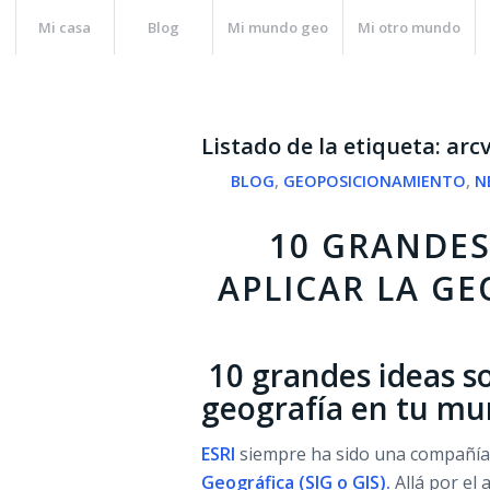
Mi casa
Blog
Mi mundo geo
Mi otro mundo
Listado de la etiqueta:
arc
BLOG
,
GEOPOSICIONAMIENTO
,
N
10 GRANDES
APLICAR LA G
10 grandes ideas so
geografía en tu m
ESRI
siempre ha sido una compañía 
Geográfica (SIG o GIS).
Allá por el