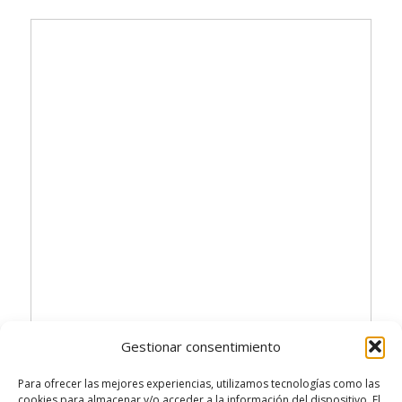
Gestionar consentimiento
Herramientas online de comercializacion de
Para ofrecer las mejores experiencias, utilizamos tecnologías como las
productos accesibles
from
Gersón Beltrán
cookies para almacenar y/o acceder a la información del dispositivo. El