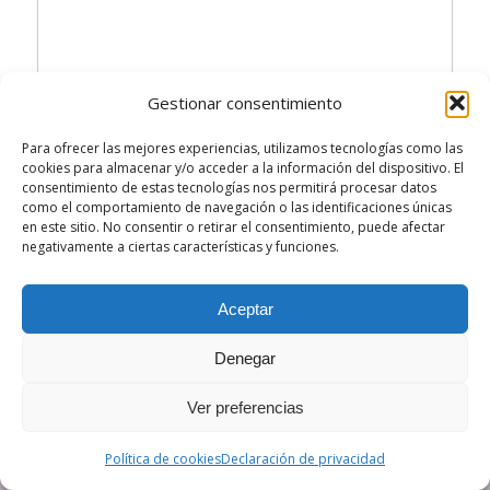
Gestionar consentimiento
Para ofrecer las mejores experiencias, utilizamos tecnologías como las
Destination branding, the case of Matarranya
cookies para almacenar y/o acceder a la información del dispositivo. El
consentimiento de estas tecnologías nos permitirá procesar datos
from
Gersón Beltran
como el comportamiento de navegación o las identificaciones únicas
en este sitio. No consentir o retirar el consentimiento, puede afectar
negativamente a ciertas características y funciones.
/
/
JUNIO 20, 2016
23 COMENTARIOS
POR
GERSÓN BELTRÁN
Aceptar
Denegar
Ver preferencias
Política de cookies
Declaración de privacidad
© Copyright Gersón Beltrán López