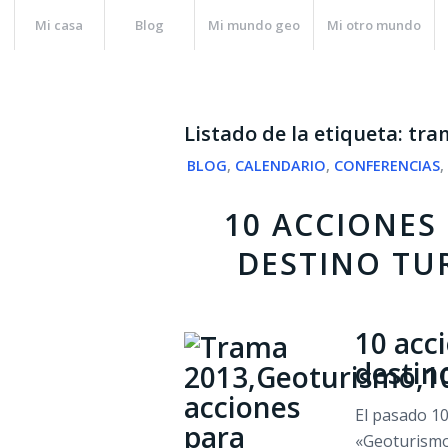
Mi casa
Blog
Mi mundo geo
Mi otro mundo
Listado de la etiqueta:
tra
BLOG
,
CALENDARIO
,
CONFERENCIAS
10 ACCIONES
DESTINO TU
10 acc
destino
El pasado 10
«Geoturismo: