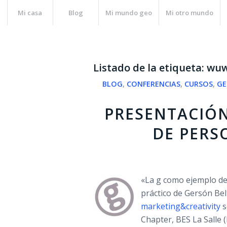
Mi casa
Blog
Mi mundo geo
Mi otro mundo
Listado de la etiqueta:
wuw
BLOG
,
CONFERENCIAS
,
CURSOS
,
GE
PRESENTACIÓN
DE PERS
«La g como ejemplo de
práctico de Gersón Bel
marketing&creativity
s
Chapter, BES La Salle (