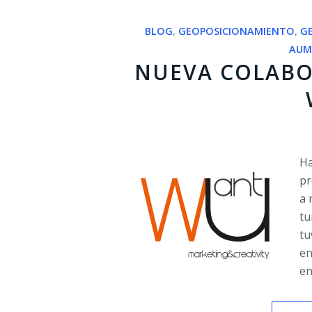
BLOG
,
GEOPOSICIONAMIENTO
,
G
AUM
NUEVA COLABO
Ha
pr
a 
tu
tu
e
en