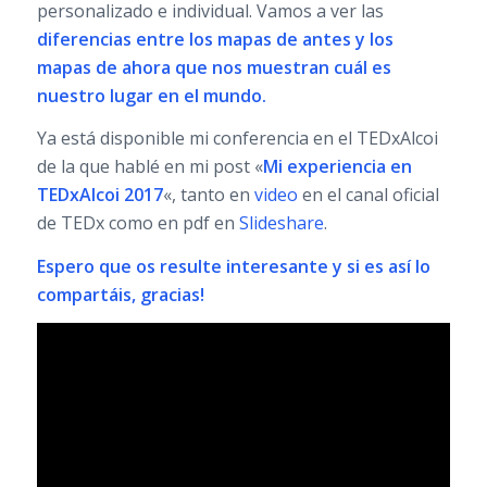
personalizado e individual. Vamos a ver las
diferencias entre los mapas de antes y los
mapas de ahora que nos muestran cuál es
nuestro lugar en el mundo.
Ya está disponible mi conferencia en el TEDxAlcoi
de la que hablé en mi post «
Mi experiencia en
TEDxAlcoi 2017
«, tanto en
video
en el canal oficial
de TEDx como en pdf en
Slideshare
.
Espero que os resulte interesante y si es así lo
compartáis, gracias!