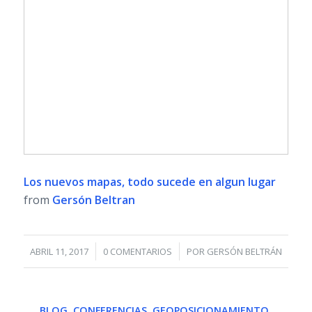
Los nuevos mapas, todo sucede en algun lugar
from
Gersón Beltran
/
/
ABRIL 11, 2017
0 COMENTARIOS
POR
GERSÓN BELTRÁN
BLOG
,
CONFERENCIAS
,
GEOPOSICIONAMIENTO
,