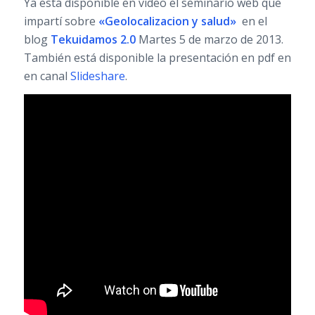
Ya está disponible en video el seminario web que
impartí sobre
«Geolocalizacion y salud»
en el
blog
Tekuidamos 2.0
Martes 5 de marzo de 2013.
También está disponible la presentación en pdf en
en canal
Slideshare
.