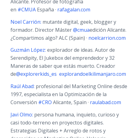
Alicante. Profesor de fotografía
en
#CMUA
España ·
rafagalan.com
Noel Carrión:
mutante digital, geek, blogger y
formador. Director Máster
@cmua
edición Alicante.
¿Compartimos algo? ALC (Spain) ·
noelcarrion.com
Guzmán López:
explorador de ideas. Autor de
Serendipity, El Jukebox del emprendedor y 32
Maneras de saber que estás muerto. Creador
de
@explorerkids_es
explorandoelkilimanjaro.com
Raúl Abad:
profesional del Marketing Online desde
1997, especialista en la Optimización de la
Conversión
#CRO
Alicante, Spain ·
raulabad.com
Javi Olmo:
persona humana, inquieto, curioso y
casi todo-terreno en proyectos digitales.
Estrategias Digitales + Arreglo de rotos y