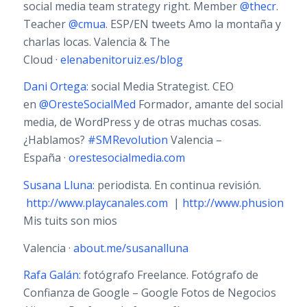
social media team strategy right. Member
@thecr
.
Teacher
@cmua
. ESP/EN tweets Amo la montaña y
charlas locas. Valencia & The
Cloud ·
elenabenitoruiz.es/blog
Dani Ortega:
social Media Strategist. CEO
en
@OresteSocialMed
Formador, amante del social
media, de WordPress y de otras muchas cosas.
¿Hablamos?
#SMRevolution
Valencia –
España ·
orestesocialmedia.com
Susana Lluna:
periodista. En continua revisión.
http://www.playcanales.com
|
http://www.phusions.c
Mis tuits son mios
Valencia ·
about.me/susanalluna
Rafa Galán:
fotógrafo Freelance. Fotógrafo de
Confianza de Google – Google Fotos de Negocios