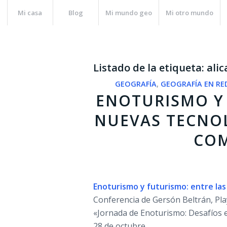
Mi casa
Blog
Mi mundo geo
Mi otro mundo
Listado de la etiqueta:
alic
GEOGRAFÍA
,
GEOGRAFÍA EN RE
ENOTURISMO Y 
NUEVAS TECNOL
CO
Enoturismo y futurismo: entre las 
Conferencia de Gersón Beltrán, Pl
«Jornada de Enoturismo: Desafíos 
28 de octubre