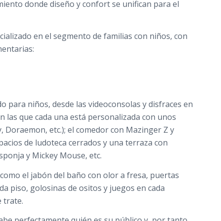
ento donde diseño y confort se unifican para el
cializado en el segmento de familias con niños, con
entarias:
o para niños, desde las videoconsolas y disfraces en
 en las que cada una está personalizada con unos
, Doraemon, etc.); el comedor con Mazinger Z y
spacios de ludoteca cerrados y una terraza con
sponja y Mickey Mouse, etc.
como el jabón del baño con olor a fresa, puertas
da piso, golosinas de ositos y juegos en cada
 trate.
abe perfectamente quién es su público y, por tanto,