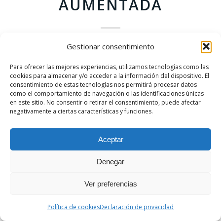
AUMENTADA
Gestionar consentimiento
Este video no es nuevo pero sigue sorprendiendo
las posibilidades que ofrece en este avance por
Para ofrecer las mejores experiencias, utilizamos tecnologías como las
unir la realidad con Internet. En este caso
cookies para almacenar y/o acceder a la información del dispositivo. El
consentimiento de estas tecnologías nos permitirá procesar datos
podemos superponer un escenario real dinámico
como el comportamiento de navegación o las identificaciones únicas
y en movimiento sobre una virtualización estática
en este sitio. No consentir o retirar el consentimiento, puede afectar
negativamente a ciertas características y funciones.
en Internet gracias a la Realidad Aumentada. vale
la pena verlo para saber de qué hablamos y para
ver el futuro más próximo…
Aceptar
[ted id=766]
Denegar
Ver preferencias
/
/
SEPTIEMBRE 13, 2010
0 COMENTARIOS
POR
GERSÓN
Política de cookies
Declaración de privacidad
BELTRÁN