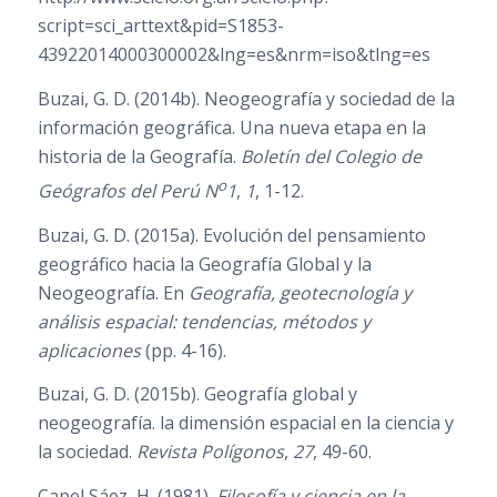
script=sci_arttext&pid=S1853-
43922014000300002&lng=es&nrm=iso&tlng=es
Buzai, G. D. (2014b). Neogeografía y sociedad de la
información geográfica. Una nueva etapa en la
historia de la Geografía.
Boletín del Colegio de
o
Geógrafos del Perú N
1
,
1
, 1-12.
Buzai, G. D. (2015a). Evolución del pensamiento
geográfico hacia la Geografía Global y la
Neogeografía. En
Geografía, geotecnología y
análisis espacial: tendencias, métodos y
aplicaciones
(pp. 4-16).
Buzai, G. D. (2015b). Geografía global y
neogeografía. la dimensión espacial en la ciencia y
la sociedad.
Revista Polígonos
,
27
, 49-60.
Capel Sáez, H. (1981).
Filosofía y ciencia en la