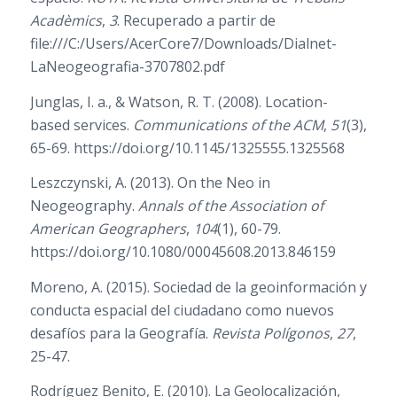
Acadèmics
,
3
. Recuperado a partir de
file:///C:/Users/AcerCore7/Downloads/Dialnet-
LaNeogeografia-3707802.pdf
Junglas, I. a., & Watson, R. T. (2008). Location-
based services.
Communications of the ACM
,
51
(3),
65-69. https://doi.org/10.1145/1325555.1325568
Leszczynski, A. (2013). On the Neo in
Neogeography.
Annals of the Association of
American Geographers
,
104
(1), 60-79.
https://doi.org/10.1080/00045608.2013.846159
Moreno, A. (2015). Sociedad de la geoinformación y
conducta espacial del ciudadano como nuevos
desafíos para la Geografía.
Revista Polígonos
,
27
,
25-47.
Rodríguez Benito, E. (2010). La Geolocalización,