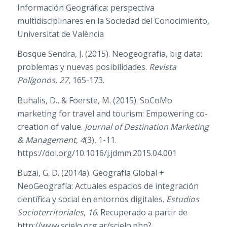
Información Geográfica: perspectiva
multidisciplinares en la Sociedad del Conocimiento,
Universitat de València
Bosque Sendra, J. (2015). Neogeografía, big data:
problemas y nuevas posibilidades.
Revista
Polígonos
,
27
, 165-173.
Buhalis, D., & Foerste, M. (2015). SoCoMo
marketing for travel and tourism: Empowering co-
creation of value.
Journal of Destination Marketing
& Management
,
4
(3), 1-11.
https://doi.org/10.1016/j.jdmm.2015.04.001
Buzai, G. D. (2014a). Geografía Global +
NeoGeografía: Actuales espacios de integración
científica y social en entornos digitales.
Estudios
Socioterritoriales
,
16
. Recuperado a partir de
http://www.scielo.org.ar/scielo.php?