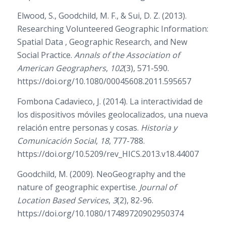
Elwood, S., Goodchild, M. F., & Sui, D. Z. (2013).
Researching Volunteered Geographic Information:
Spatial Data , Geographic Research, and New
Social Practice.
Annals of the Association of
American Geographers
,
102
(3), 571-590.
https://doi.org/10.1080/00045608.2011.595657
Fombona Cadavieco, J. (2014). La interactividad de
los dispositivos móviles geolocalizados, una nueva
relación entre personas y cosas.
Historia y
Comunicación Social
,
18
, 777-788.
https://doi.org/10.5209/rev_HICS.2013.v18.44007
Goodchild, M. (2009). NeoGeography and the
nature of geographic expertise.
Journal of
Location Based Services
,
3
(2), 82-96.
https://doi.org/10.1080/17489720902950374