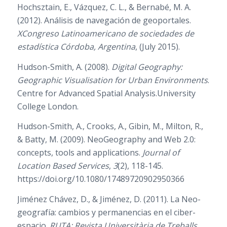
Hochsztain, E., Vázquez, C. L., & Bernabé, M. A.
(2012). Análisis de navegación de geoportales.
XCongreso Latinoamericano de sociedades de
estadística Córdoba, Argentina
, (July 2015).
Hudson-Smith, A. (2008).
Digital Geography:
Geographic Visualisation for Urban Environments
.
Centre for Advanced Spatial Analysis.University
College London.
Hudson-Smith, A., Crooks, A., Gibin, M., Milton, R.,
& Batty, M. (2009). NeoGeography and Web 2.0:
concepts, tools and applications.
Journal of
Location Based Services
,
3
(2), 118-145.
https://doi.org/10.1080/17489720902950366
Jiménez Chávez, D., & Jiménez, D. (2011). La Neo-
geografía: cambios y permanencias en el ciber-
espacio.
RUTA: Revista Universitària de Treballs