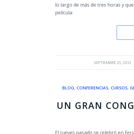
lo largo de más de tres horas y q
película:
/
SEPTIEMBRE 25, 2012
BLOG
,
CONFERENCIAS
,
CURSOS
,
G
UN GRAN CONG
El Jueves pasado se celebró en Feri