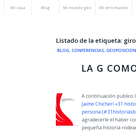
Mi casa
Blog
Mi mundo geo
Mi otro mundo
Listado de la etiqueta:
gir
BLOG
,
CONFERENCIAS
,
GEOPOSICIO
LA G COM
A continuación publico 
Jaime Chicheri
«31 hist
persona (#31historiasb
agradecerle el haber c
pequeña historia rodea