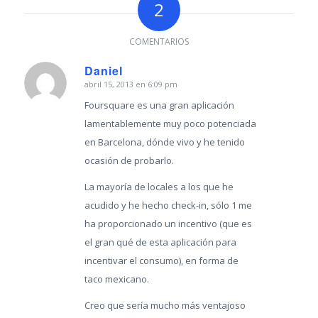
2
COMENTARIOS
Daniel
abril 15, 2013 en 6:09 pm
Dice:
Foursquare es una gran aplicación
lamentablemente muy poco potenciada
en Barcelona, dónde vivo y he tenido
ocasión de probarlo.
La mayoría de locales a los que he
acudido y he hecho check-in, sólo 1 me
ha proporcionado un incentivo (que es
el gran qué de esta aplicación para
incentivar el consumo), en forma de
taco mexicano.
Creo que sería mucho más ventajoso