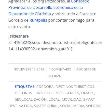
Agradecer a los organizadores, al
Consorcio
Provincial de Desarrollo Económico de la
Diputación de Córdoba
y sobre todo a Francisco
Gordejo de
Rurápolis
por contar conmigo para
este evento.
[slideshare
id=41548248&doc=destinosturisticosinteligentesenunen
141114030502-conversion-gate01]
/
/
NOVIEMBRE 14, 2014
1 COMENTARIO
POR
GERSÓN
BELTRÁN
ETIQUETAS:
CÓRDOBA
,
DESTINOS TURISTICOS
,
DESTINOS TURISTICOS INTELIGENTES
,
FIMART
,
GEOLOCALIZACIÓN
,
LOCAL
,
MOVILIDAD
,
SMART
DESTINATION
,
SMART RURAL
,
SOCIAL MEDIA
,
SOLOMO