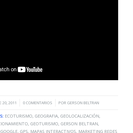
/
/
 20, 2011
0 COMENTARIOS
POR
GERSON BELTRAN
S:
ECOTURISMO
,
GEOGRAFIA
,
GEOLOCALIZACIÓN
,
CIONAMIENTO
,
GEOTURISMO
,
GERSON BELTRAN
,
,
GOOGLE
,
GPS
,
MAPAS INTERACTIVOS
,
MARKETING REDES