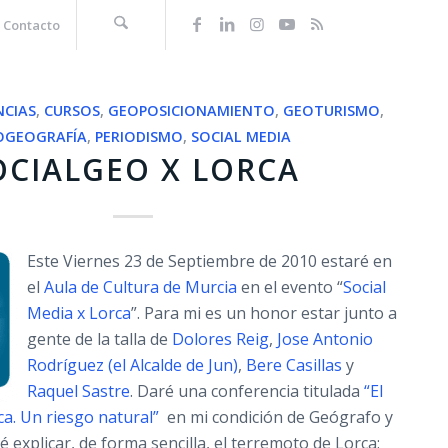
Contacto
NCIAS
,
CURSOS
,
GEOPOSICIONAMIENTO
,
GEOTURISMO
,
OGEOGRAFÍA
,
PERIODISMO
,
SOCIAL MEDIA
OCIALGEO X LORCA
Este Viernes 23 de Septiembre de 2010 estaré en
el
Aula de Cultura de Murcia
en el evento “
Social
Media x Lorca
”. Para mi es un honor estar junto a
gente de la talla de
Dolores Reig
,
Jose Antonio
Rodríguez (el Alcalde de Jun)
,
Bere Casillas
y
Raquel Sastre
. Daré una conferencia titulada
“El
a. Un riesgo natural”
en mi condición de Geógrafo y
é explicar, de forma sencilla, el terremoto de Lorca: