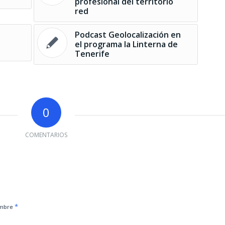
profesional del territorio
red
Podcast Geolocalización en
el programa la Linterna de
Tenerife
0
COMENTARIOS
*
mbre