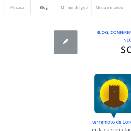
Mi casa
Blog
Mi mundo geo
Mi otro mundo
BLOG
,
CONFERE
NE
S
terremoto de Lorc
en la que intentar