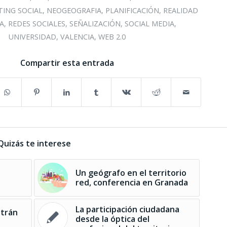
ING SOCIAL
,
NEOGEOGRAFIA
,
PLANIFICACIÓN
,
REALIDAD
A
,
REDES SOCIALES
,
SEÑALIZACIÓN
,
SOCIAL MEDIA
,
UNIVERSIDAD
,
VALENCIA
,
WEB 2.0
Compartir esta entrada
Quizás te interese
Un geógrafo en el territorio
red, conferencia en Granada
La participación ciudadana
ltrán
desde la óptica del