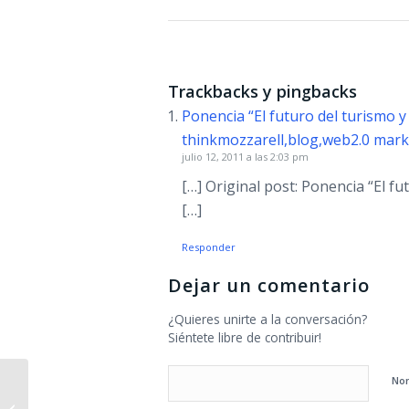
Trackbacks y pingbacks
Ponencia “El futuro del turismo y
thinkmozzarell,blog,web2.0 mar
julio 12, 2011 a las 2:03 pm
[…] Original post: Ponencia “El f
[…]
Responder
Dejar un comentario
¿Quieres unirte a la conversación?
Siéntete libre de contribuir!
No
Geolocalización y Social Media en la