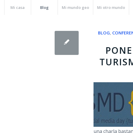
Mi casa
Blog
Mi mundo geo
Mi otro mundo
dice:
BLOG
,
CONFERE
PONE
TURIS
una charla bastan