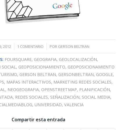
/
, 2012
1 COMENTARIO
POR
GERSON BELTRAN
S:
FOURSQUARE
,
GEOGRAFIA
,
GEOLOCALIZACIÓN
,
 SOCIAL
,
GEOPOSICIONAMIENTO
,
GEOPOSICIONAMIENTO
TURISMO
,
GERSON BELTRAN
,
GERSONBELTRAN
,
GOOGLE
,
PS
,
MAPAS INTERACTIVOS
,
MARKETING REDES SOCIALES
,
IAL
,
NEOGEOGRAFIA
,
OPENSTREETMAP
,
PLANIFICACIÓN
,
NTADA
,
REDES SOCIALES
,
SEÑALIZACIÓN
,
SOCIAL MEDIA
,
CIALMEDIABLOG
,
UNIVERSIDAD
,
VALENCIA
Compartir esta entrada