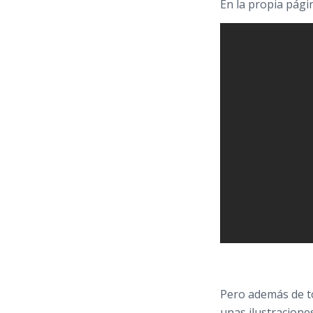
En la propia págin
Pero además de to
unas ilustracione