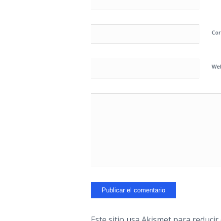
Cor
We
Este sitio usa Akismet para reducir