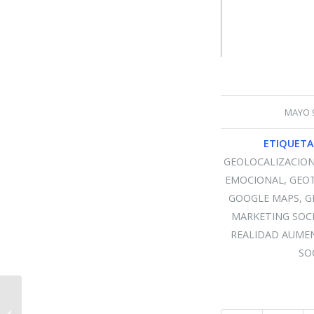
/
MAYO 9
ETIQUETA
GEOLOCALIZACION
EMOCIONAL
,
GEO
GOOGLE MAPS
,
G
MARKETING SOC
REALIDAD AUME
SO
Resumen de «Cómo promocionar tu