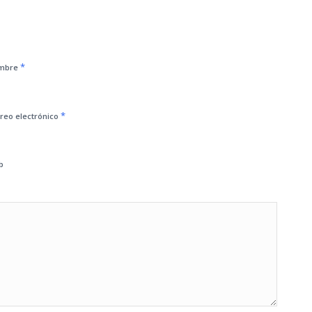
*
mbre
*
reo electrónico
b