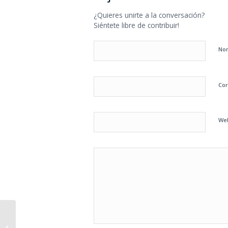
¿Quieres unirte a la conversación?
Siéntete libre de contribuir!
No
Cor
We
Profesores y asignaturas del