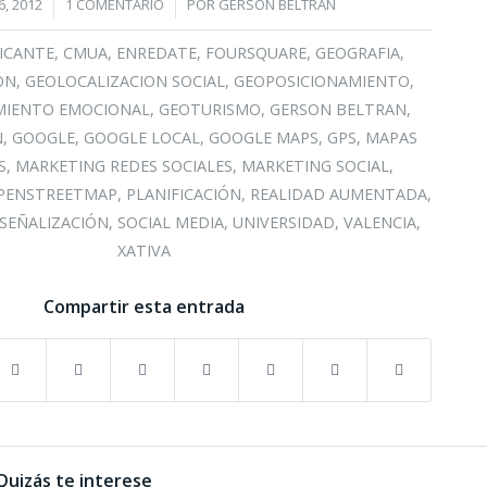
/
6, 2012
1 COMENTARIO
POR
GERSÓN BELTRÁN
ICANTE
,
CMUA
,
ENREDATE
,
FOURSQUARE
,
GEOGRAFIA
,
ÓN
,
GEOLOCALIZACION SOCIAL
,
GEOPOSICIONAMIENTO
,
MIENTO EMOCIONAL
,
GEOTURISMO
,
GERSON BELTRAN
,
N
,
GOOGLE
,
GOOGLE LOCAL
,
GOOGLE MAPS
,
GPS
,
MAPAS
S
,
MARKETING REDES SOCIALES
,
MARKETING SOCIAL
,
PENSTREETMAP
,
PLANIFICACIÓN
,
REALIDAD AUMENTADA
,
SEÑALIZACIÓN
,
SOCIAL MEDIA
,
UNIVERSIDAD
,
VALENCIA
,
XATIVA
Compartir esta entrada
Quizás te interese