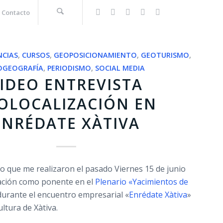
Contacto
NCIAS
,
CURSOS
,
GEOPOSICIONAMIENTO
,
GEOTURISMO
,
OGEOGRAFÍA
,
PERIODISMO
,
SOCIAL MEDIA
IDEO ENTREVISTA
OLOCALIZACIÓN EN
ENRÉDATE XÀTIVA
eo que me realizaron el pasado Viernes 15 de junio
pación como ponente en el
Plenario «Yacimientos de
durante el encuentro empresarial «
Enrédate Xàtiva
»
ultura de Xàtiva.